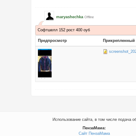
maryashechka
Offline
Софтшелл 152 рост 400 оуб
Предпросмотр
Прикрепленный
screenshot_202
Использование сайта, в том числе подача о
ПензаМама:
Сайт ПензаМама