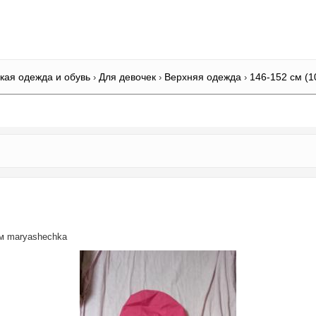
кая одежда и обувь
Для девочек
Верхняя одежда
146-152 см (1
›
›
›
ем
maryashechka